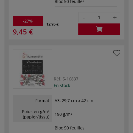
Bloc 50 feuilles
-
+
-27%
12,95 €
9,45 €
Réf.
5-16837
En stock
Format
A3, 29,7 cm x 42 cm
Poids en g/m²
190 g/m²
(papier/tissu)
Bloc 50 feuilles