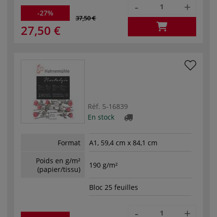
-
+
-27%
37,50 €
27,50 €
Réf.
5-16839
En stock
Format
A1, 59,4 cm x 84,1 cm
Poids en g/m²
190 g/m²
(papier/tissu)
Bloc 25 feuilles
-
+