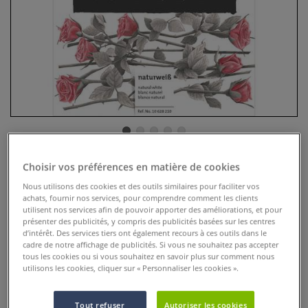
Choisir vos préférences en matière de cookies
Bloc esquisse nostalgique
Hahnemühle
Nous utilisons des cookies et des outils similaires pour faciliter vos
achats, fournir nos services, pour comprendre comment les clients
utilisent nos services afin de pouvoir apporter des améliorations, et pour
1 Commentaire
présenter des publicités, y compris des publicités basées sur les centres
d’intérêt. Des services tiers ont également recours à ces outils dans le
Ce bloc esquisse collé en-tête contient des feuilles “blanc
cadre de notre affichage de publicités. Si vous ne souhaitez pas accepter
tous les cookies ou si vous souhaitez en savoir plus sur comment nous
ivoire” de grammage 190 g/m2 présentant une surface très
utilisons les cookies, cliquer sur « Personnaliser les cookies ».
mate. Il sera un excellent support pour vos dessins aux
crayons de couleur, au fusain, à la sanguine, à la craie
Plus
Tout refuser
Autoriser les cookies