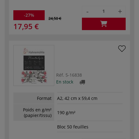
-
+
-27%
24,50 €
17,95 €
Réf.
5-16838
En stock
Format
A2, 42 cm x 59,4 cm
Poids en g/m²
190 g/m²
(papier/tissu)
Bloc 50 feuilles