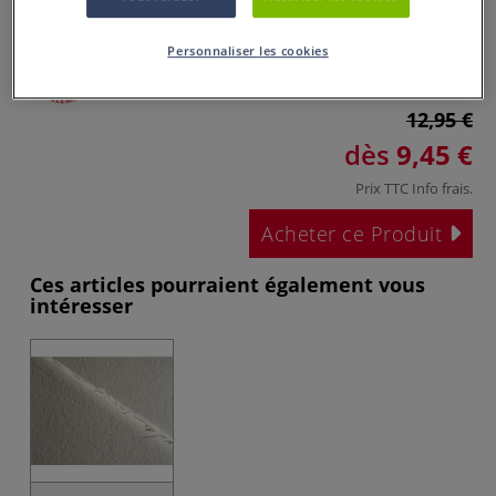
Personnaliser les cookies
12,95 €
dès
9,45 €
Prix TTC
Info frais
.
Acheter ce Produit
Ces articles pourraient également vous
intéresser