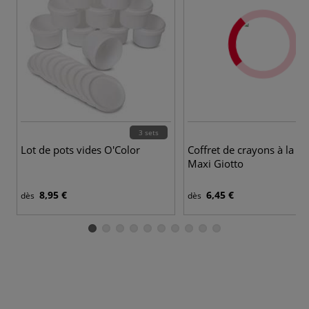
3 sets
2
Lot de pots vides O'Color
Coffret de crayons à la ci
Maxi Giotto
8,95 €
6,45 €
dès
dès