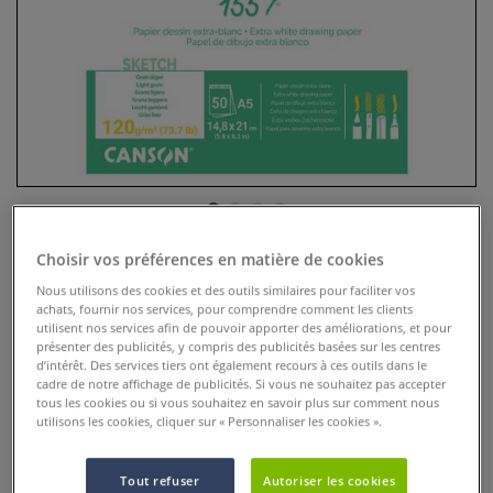
Choisir vos préférences en matière de cookies
Bloc Esquisse 1557
Nous utilisons des cookies et des outils similaires pour faciliter vos
achats, fournir nos services, pour comprendre comment les clients
0 Commentaires
utilisent nos services afin de pouvoir apporter des améliorations, et pour
présenter des publicités, y compris des publicités basées sur les centres
Papier Esquisse 1557 - 120 g/m² - ce bloc collé en tête
d’intérêt. Des services tiers ont également recours à ces outils dans le
contient 50 feuilles de papier "blanc pur" et de grammage
cadre de notre affichage de publicités. Si vous ne souhaitez pas accepter
tous les cookies ou si vous souhaitez en savoir plus sur comment nous
120 g/m2, fabriqué sans acide, surface mate.
Plus
utilisons les cookies, cliquer sur « Personnaliser les cookies ».
Tout refuser
Autoriser les cookies