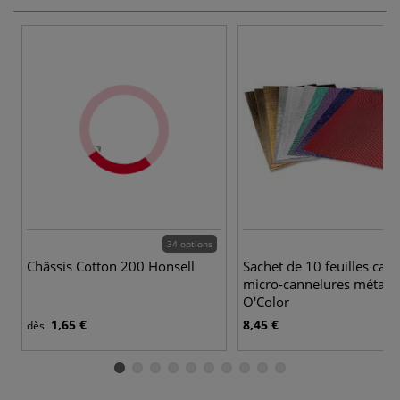
34 options
Châssis Cotton 200 Honsell
Sachet de 10 feuilles cart
micro-cannelures métalli
O'Color
1,65 €
8,45 €
dès