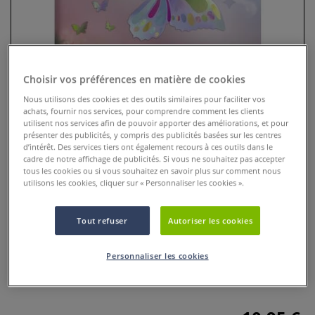
Choisir vos préférences en matière de cookies
Nous utilisons des cookies et des outils similaires pour faciliter vos
achats, fournir nos services, pour comprendre comment les clients
utilisent nos services afin de pouvoir apporter des améliorations, et pour
présenter des publicités, y compris des publicités basées sur les centres
d’intérêt. Des services tiers ont également recours à ces outils dans le
cadre de notre affichage de publicités. Si vous ne souhaitez pas accepter
Bloc de 12 cartons iridescent
tous les cookies ou si vous souhaitez en savoir plus sur comment nous
utilisons les cookies, cliquer sur « Personnaliser les cookies ».
Heyda
Tout refuser
Autoriser les cookies
0 Commentaires
Bloc de 12 cartons iridescent Heyda : 12 feuilles, 6 couleurs,
Personnaliser les cookies
120 & 250 g/m². Surface scintillante, durable et lumineuse.
Idéal DIY, carterie et scrapbooking.
Plus