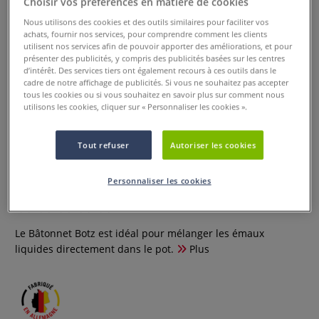
Choisir vos préférences en matière de cookies
Nous utilisons des cookies et des outils similaires pour faciliter vos
achats, fournir nos services, pour comprendre comment les clients
utilisent nos services afin de pouvoir apporter des améliorations, et pour
présenter des publicités, y compris des publicités basées sur les centres
d’intérêt. Des services tiers ont également recours à ces outils dans le
cadre de notre affichage de publicités. Si vous ne souhaitez pas accepter
tous les cookies ou si vous souhaitez en savoir plus sur comment nous
utilisons les cookies, cliquer sur « Personnaliser les cookies ».
Tout refuser
Autoriser les cookies
Bâtonnet de mélange Botz
Personnaliser les cookies
0 Commentaires
Le Bâtonnet Botz est idéal pour mélanger les émaux
liquides directement dans le pot.
Plus