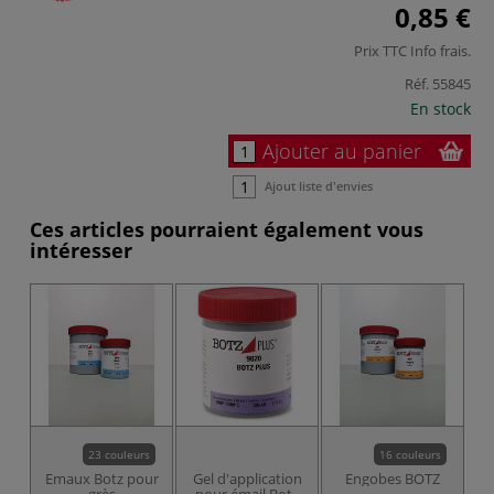
0,85 €
Prix TTC
Info frais
.
Réf.
55845
En stock
Ajouter au panier
Ajout liste d'envies
Ces articles pourraient également vous
intéresser
23 couleurs
16 couleurs
Emaux Botz pour
Gel d'application
Engobes BOTZ
Em
grès
pour émail Botz