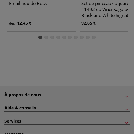
Email liquide Botz.
Set de pinceaux aquarelle
11492 da Vinci Kagalovs
Black and White Signatur
Edition
12,45 €
92,65 €
dès
À propos de nous
Aide & conseils
Services