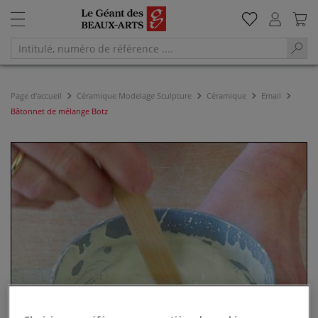
Page d'accueil
Céramique Modelage Sculpture
Céramique
Email
Bâtonnet de mélange Botz