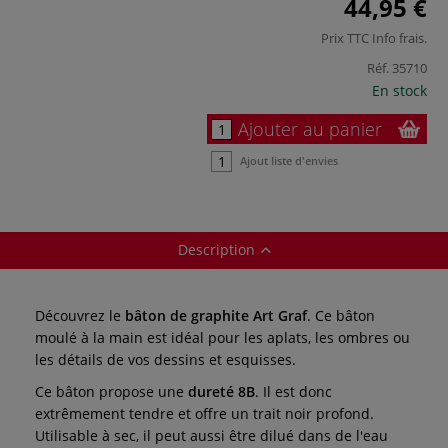
44,95 €
Prix TTC
Info frais
.
Réf.
35710
En stock
Ajouter au panier
Ajout liste d'envies
Description
Découvrez le
bâton de graphite Art Graf
. Ce bâton
moulé à la main est idéal pour les aplats, les ombres ou
les détails de vos dessins et esquisses.
Ce bâton propose une
dureté 8B
. Il est donc
extrêmement tendre et offre un trait noir profond.
Utilisable à sec, il peut aussi être dilué dans de l'eau