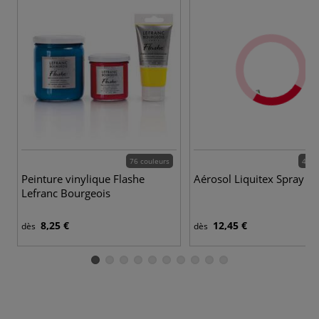
76 couleurs
49 c
Peinture vinylique Flashe
Aérosol Liquitex Spray Pa
Lefranc Bourgeois
8,25 €
12,45 €
dès
dès