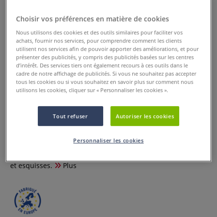
Choisir vos préférences en matière de cookies
Nous utilisons des cookies et des outils similaires pour faciliter vos
achats, fournir nos services, pour comprendre comment les clients
utilisent nos services afin de pouvoir apporter des améliorations, et pour
présenter des publicités, y compris des publicités basées sur les centres
d’intérêt. Des services tiers ont également recours à ces outils dans le
cadre de notre affichage de publicités. Si vous ne souhaitez pas accepter
tous les cookies ou si vous souhaitez en savoir plus sur comment nous
utilisons les cookies, cliquer sur « Personnaliser les cookies ».
Bâton graphite aquarelle Art Graf
1 Commentaire
Tout refuser
Autoriser les cookies
Ce bâton graphite aquarelle Art Graf ® a une dureté 8B et il
Personnaliser les cookies
est moulé à la main. Poids 250g. Dimensions 40 x 20
mm.Idéal pour les aplats, ombres et détails de vos dessins
et esquisses.
Plus