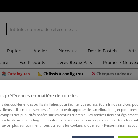
Papiers
Atelier
Pinceaux
Dessin Pastels
Arts
laire
Eco-Produits
Livres Beaux-Arts
Promos / Nouvea
Catalogues
Châssis à configurer
Chèques cadeaux
os préférences en matière de cookies
ns des cookies et des outils similaires pour faciliter vos achats, fournir nos services, 
clients utilisent nos services afin de pouvoir apporter des améliorations, et pour prés
y compris des publicités basées sur les centres d’intérêt. Des services tiers ont également
le cadre de notre affichage de publicités. Si vous ne souhaitez pas accepter tous les coo
 savoir plus sur comment nous utilisons les cookies, cliquer sur « Personnaliser les cook