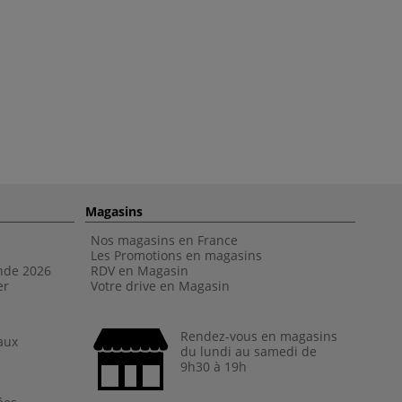
Magasins
Nos magasins en France
Les Promotions en magasins
nde 202
6
RDV en Magasin
er
Votre drive en Magasin
Rendez-vous en magasins
aux
du lundi au samedi de
9h30 à 19h