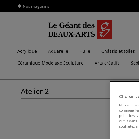
Nos magasins
Acrylique
Aquarelle
Huile
Châssis et toiles
Céramique Modelage Sculpture
Arts créatifs
Sco
Atelier 2
Choisir v
Nous utiliso
comment les 
publicités, 
outils dans 
souhaitez en