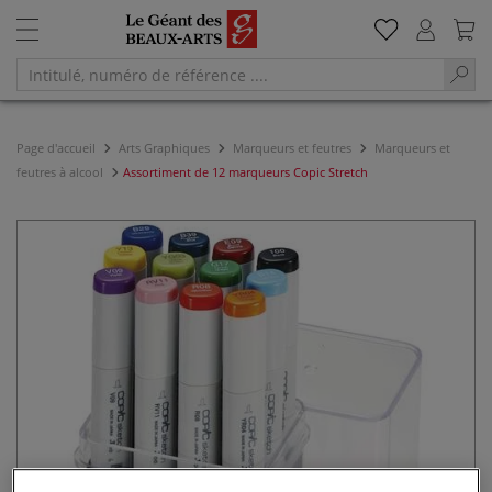
Page d'accueil
Arts Graphiques
Marqueurs et feutres
Marqueurs et
feutres à alcool
Assortiment de 12 marqueurs Copic Stretch