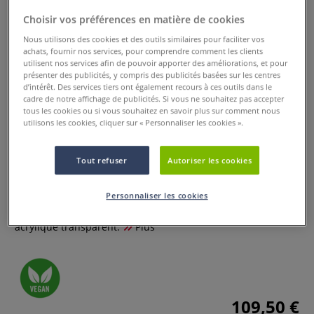
Choisir vos préférences en matière de cookies
Nous utilisons des cookies et des outils similaires pour faciliter vos
achats, fournir nos services, pour comprendre comment les clients
utilisent nos services afin de pouvoir apporter des améliorations, et pour
présenter des publicités, y compris des publicités basées sur les centres
d’intérêt. Des services tiers ont également recours à ces outils dans le
cadre de notre affichage de publicités. Si vous ne souhaitez pas accepter
tous les cookies ou si vous souhaitez en savoir plus sur comment nous
utilisons les cookies, cliquer sur « Personnaliser les cookies ».
Assortiment de 12 marqueurs
Copic Stretch
Tout refuser
Autoriser les cookies
0 Commentaires
Personnaliser les cookies
Cet assortiment est livré dans un attayant présentoir en
acrylique transparent.
Plus
109,50 €