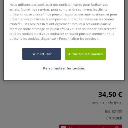
Nous utilisons des cookies et des outils similaires pour faciliter vos
achats, fournir nos services, pour comprendre comment les clients
utilisent nos services afin de pouvoir apporter des améliorations, et pour
présenter des publicités, y compris des publicités basées sur les centres
d’intérêt. Des services tiers ont également recours à ces outils dans le
cadre de notre affichage de publicités. Si vous ne souhaitez pas accepter
tous les cookies ou si vous souhaitez en savoir plus sur comment nous
utilisons les cookies, cliquer sur « Personnaliser les cookies ».
Argile KMW 05/45
Tout refuser
Autoriser les cookies
0 Commentaires
Personnaliser les cookies
Bloc d'argile KMW de couleur blanc-crème.
Plus
34,50 €
Prix TTC
Info frais
.
Réf.
62155
En stock