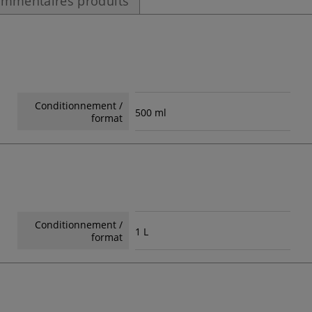
mmentaires produits
Conditionnement /
500 ml
format
Conditionnement /
1 L
format