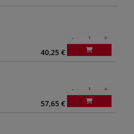
-
+
40,25 €
-
+
57,65 €