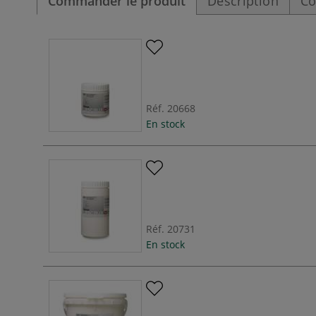
Commander le produit
Description
Co
Réf.
20668
En stock
Réf.
20731
En stock