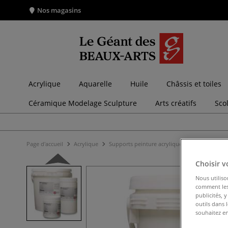
Nos magasins
Acrylique
Aquarelle
Huile
Châssis et toiles
Céramique Modelage Sculpture
Arts créatifs
Sco
Page d'accueil
Acrylique
Supports peinture acrylique
Apprêts et ge
Choisir v
Nous utiliso
comment les 
publicités, 
outils dans 
souhaitez en