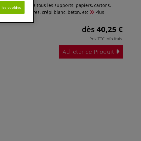
que conviendra à tous les supports: papiers, cartons,
 les cookies
bois, plaques à fibres, crépi blanc, béton, etc
Plus
dès
40,25 €
Prix TTC
Info frais
.
Acheter ce Produit