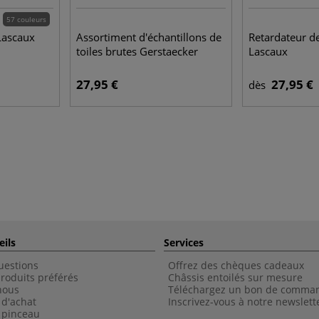
57 couleurs
Lascaux
Assortiment d'échantillons de
Retardateur d
toiles brutes Gerstaecker
Lascaux
27,95 €
27,95 €
dès
eils
Services
uestions
Offrez des chèques cadeaux
roduits préférés
Châssis entoilés sur mesure
nous
Téléchargez un bon de comma
 d'achat
Inscrivez-vous à notre newslett
 pinceau