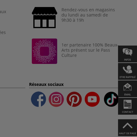
Rendez-vous en magasins
aux
du lundi au samedi de
9h30 à 19h
ées
1er partenaire 100% Beaux-
Arts présent sur le Pass
Culture
INFOS
ETRE RAPPELÉ
Réseaux sociaux
EMAIL
CONTACT
HAUT DE PAGE