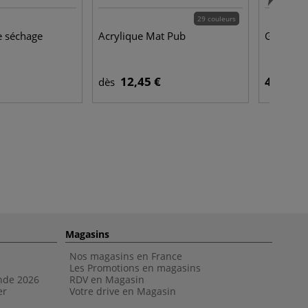
29 couleurs
e séchage
Acrylique Mat Pub
Gel médi
12,45 €
44,95 €
dès
Magasins
Nos magasins en France
Les Promotions en magasins
nde 202
6
RDV en Magasin
er
Votre drive en Magasin