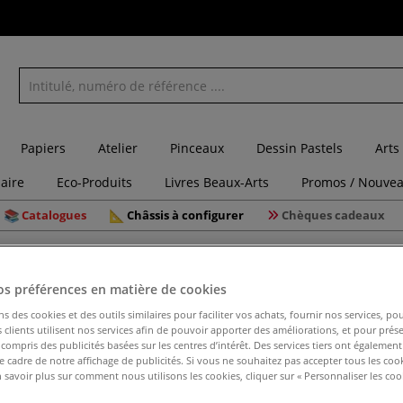
Papiers
Atelier
Pinceaux
Dessin Pastels
Arts
laire
Eco-Produits
Livres Beaux-Arts
Promos / Nouvea
Catalogues
Châssis à configurer
Chèques cadeaux
ssos acrylique
Apprêt acrylique Primer blanc Lascaux
os préférences en matière de cookies
ns des cookies et des outils similaires pour faciliter vos achats, fournir nos services, 
clients utilisent nos services afin de pouvoir apporter des améliorations, et pour prés
Apprêt ac
y compris des publicités basées sur les centres d’intérêt. Des services tiers ont également
le cadre de notre affichage de publicités. Si vous ne souhaitez pas accepter tous les coo
 savoir plus sur comment nous utilisons les cookies, cliquer sur « Personnaliser les cook