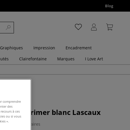
Blog
 Graphiques
Impression
Encadrement
utés
Clairefontaine
Marques
I Love Art
pour comprendre
enter des
rylique Primer blanc Lascaux
 recours à ces
kies ou si vous
ies ».
0 Commentaires