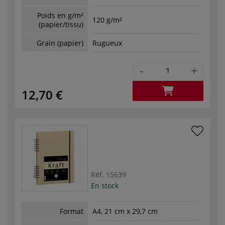
Poids en g/m²
120 g/m²
(papier/tissu)
Grain (papier)
Rugueux
-
+
12,70 €
Réf.
15639
En stock
Format
A4, 21 cm x 29,7 cm