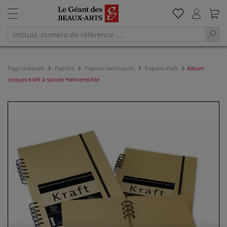
Page d'accueil
Papiers
Papiers techniques
Papiers kraft
Album
croquis kraft à spirale Hahnemühle