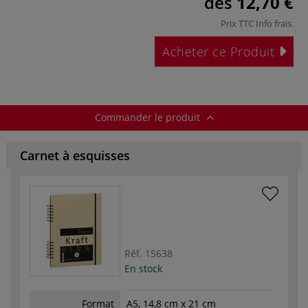
dès
12,70 €
Prix TTC
Info frais
.
Acheter ce Produit
Commander le produit
Carnet à esquisses
Réf.
15638
En stock
Format
A5, 14,8 cm x 21 cm