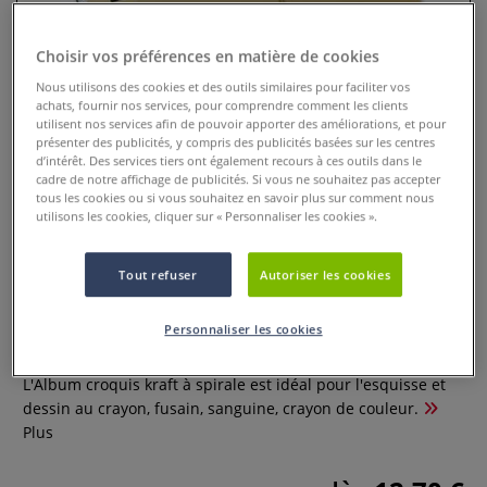
Choisir vos préférences en matière de cookies
Nous utilisons des cookies et des outils similaires pour faciliter vos
achats, fournir nos services, pour comprendre comment les clients
utilisent nos services afin de pouvoir apporter des améliorations, et pour
présenter des publicités, y compris des publicités basées sur les centres
d’intérêt. Des services tiers ont également recours à ces outils dans le
cadre de notre affichage de publicités. Si vous ne souhaitez pas accepter
tous les cookies ou si vous souhaitez en savoir plus sur comment nous
utilisons les cookies, cliquer sur « Personnaliser les cookies ».
Album croquis kraft à spirale
Tout refuser
Autoriser les cookies
Hahnemühle
Personnaliser les cookies
0 Commentaires
L'Album croquis kraft à spirale est idéal pour l'esquisse et
dessin au crayon, fusain, sanguine, crayon de couleur.
Plus