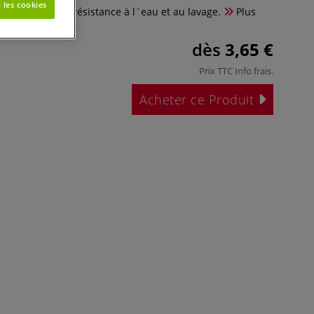
 les cookies
r améliorer la résistance à l´eau et au lavage.
Plus
dès
3,65 €
Prix TTC
Info frais
.
Acheter ce Produit