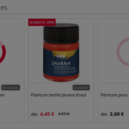
les
JUSQU'À -25%
46 couleurs
6 couleurs
les
Peinture textile Javana Kreul
Peinture pour
4,45 €
3,60 €
4,50 €
dès
dès