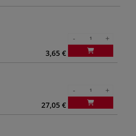
-
+
3,65 €
-
+
27,05 €