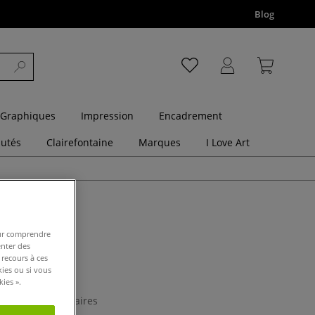
Blog
 Graphiques
Impression
Encadrement
utés
Clairefontaine
Marques
I Love Art
pour comprendre
enter des
 recours à ces
eur L
kies ou si vous
ies ».
0 Commentaires