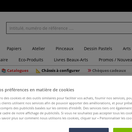
Papiers
Atelier
Pinceaux
Dessin Pastels
Arts
laire
Eco-Produits
Livres Beaux-Arts
Promos / Nouvea
Catalogues
Châssis à configurer
Chèques cadeaux
Adoucisseur L
os préférences en matière de cookies
ns des cookies et des outils similaires pour faciliter vos achats, fournir nos services, 
clients utilisent nos services afin de pouvoir apporter des améliorations, et pour prés
y compris des publicités basées sur les centres d’intérêt. Des services tiers ont également
Adouciss
le cadre de notre affichage de publicités. Si vous ne souhaitez pas accepter tous les coo
 savoir plus sur comment nous utilisons les cookies, cliquer sur « Personnaliser les cook