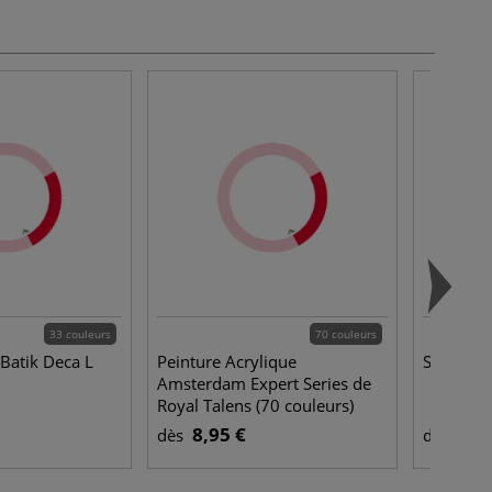
33 couleurs
70 couleurs
 Batik Deca L
Peinture Acrylique
Soie pon
Amsterdam Expert Series de
Royal Talens (70 couleurs)
8,95 €
15,
dès
dès