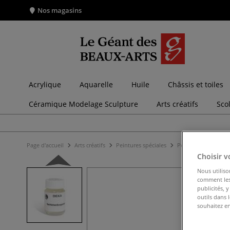
Nos magasins
Acrylique
Aquarelle
Huile
Châssis et toiles
Céramique Modelage Sculpture
Arts créatifs
Sco
Page d'accueil
Arts créatifs
Peintures spéciales
Peintures sur soie
Choisir v
Nous utiliso
comment les 
publicités, 
outils dans 
souhaitez en