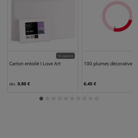
10 options
Carton entoilé I Love Art
100 plumes décoratives
0,80 €
6,45 €
dès