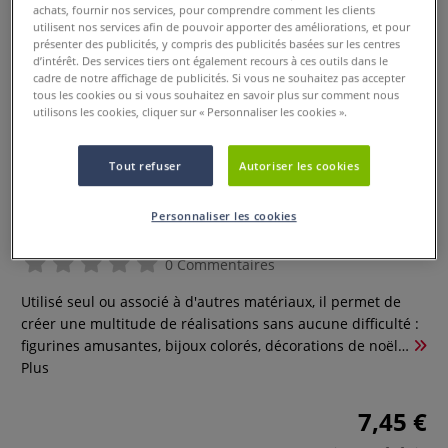
achats, fournir nos services, pour comprendre comment les clients
utilisent nos services afin de pouvoir apporter des améliorations, et pour
présenter des publicités, y compris des publicités basées sur les centres
d’intérêt. Des services tiers ont également recours à ces outils dans le
cadre de notre affichage de publicités. Si vous ne souhaitez pas accepter
tous les cookies ou si vous souhaitez en savoir plus sur comment nous
utilisons les cookies, cliquer sur « Personnaliser les cookies ».
Tout refuser
Autoriser les cookies
5 planches adhésives en mousse -
A4
Personnaliser les cookies
0 Commentaires
Utilisé seul ou associé à d'autres matériaux, il permet de
créer une multitude de réalisations sans aucune difficulté :
figurines amusantes, bijoux colorés, décorations de noël…
Plus
7,45 €