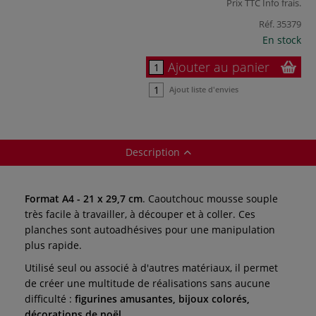
Prix TTC
Info frais
.
Réf.
35379
En stock
Ajouter au panier
Ajout liste d'envies
Description
Format A4 - 21 x 29,7 cm
. Caoutchouc mousse souple
très facile à travailler, à découper et à coller. Ces
planches sont autoadhésives pour une manipulation
plus rapide.
Utilisé seul ou associé à d'autres matériaux, il permet
de créer une multitude de réalisations sans aucune
difficulté :
figurines amusantes, bijoux colorés,
décorations de noël…