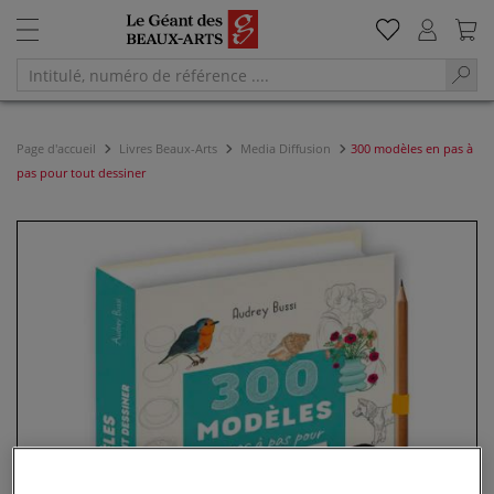
Page d'accueil
Livres Beaux-Arts
Media Diffusion
300 modèles en pas à
pas pour tout dessiner