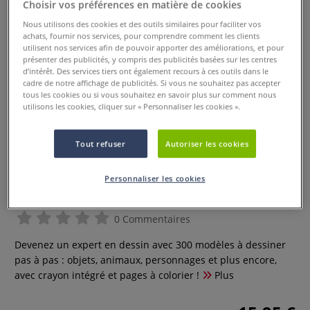
Choisir vos préférences en matière de cookies
Nous utilisons des cookies et des outils similaires pour faciliter vos
achats, fournir nos services, pour comprendre comment les clients
utilisent nos services afin de pouvoir apporter des améliorations, et pour
présenter des publicités, y compris des publicités basées sur les centres
d’intérêt. Des services tiers ont également recours à ces outils dans le
cadre de notre affichage de publicités. Si vous ne souhaitez pas accepter
tous les cookies ou si vous souhaitez en savoir plus sur comment nous
utilisons les cookies, cliquer sur « Personnaliser les cookies ».
Tout refuser
Autoriser les cookies
300 modèles en pas à pas pour
Personnaliser les cookies
tout dessiner
0 Commentaires
Devenez un expert en dessin avec 300 modèles à dessiner
pas à pas : objets, animaux, personnages et plus encore,
avec crayon intégré et pages à colorier !
Plus