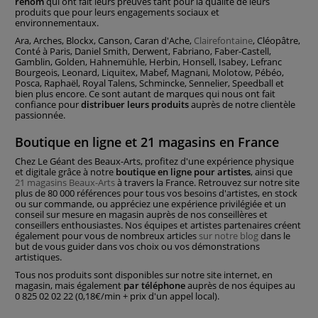
renom
qui ont fait leurs preuves tant pour la qualité de leurs
produits que pour leurs engagements sociaux et
environnementaux.
Ara, Arches, Blockx, Canson, Caran d'Ache,
Clairefontaine
, Cléopâtre,
Conté à Paris, Daniel Smith, Derwent, Fabriano, Faber-Castell,
Gamblin, Golden, Hahnemühle, Herbin, Honsell, Isabey, Lefranc
Bourgeois, Leonard, Liquitex, Mabef, Magnani, Molotow, Pébéo,
Posca, Raphaël, Royal Talens, Schmincke, Sennelier, Speedball et
bien plus encore. Ce sont autant de marques qui nous ont fait
confiance pour
distribuer leurs produits
auprès de notre clientèle
passionnée.
Boutique en ligne et 21 magasins en France
Chez Le Géant des Beaux-Arts, profitez d'une expérience physique
et digitale grâce à notre
boutique en ligne pour artistes
, ainsi que
21 magasins Beaux-Arts
à travers la France. Retrouvez sur notre site
plus de 80 000 références pour tous vos besoins d'artistes, en stock
ou sur commande, ou appréciez une expérience privilégiée et un
conseil sur mesure en magasin auprès de nos conseillères et
conseillers enthousiastes. Nos équipes et artistes partenaires créent
également pour vous de nombreux articles
sur notre blog
dans le
but de vous guider dans vos choix ou vos démonstrations
artistiques.
Tous nos produits sont disponibles sur notre site internet, en
magasin, mais également
par téléphone
auprès de nos équipes au
0 825 02 02 22 (0,18€/min + prix d'un appel local).