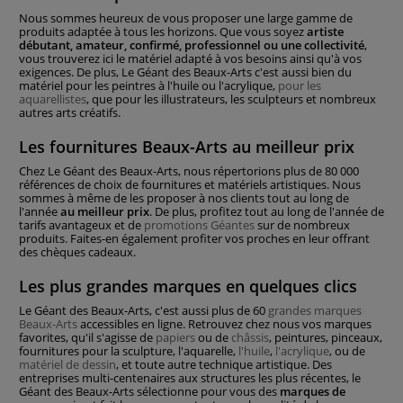
Nous sommes heureux de vous proposer une large gamme de
produits adaptée à tous les horizons. Que vous soyez
artiste
débutant, amateur, confirmé, professionnel ou une collectivité
,
vous trouverez ici le matériel adapté à vos besoins ainsi qu'à vos
exigences. De plus, Le Géant des Beaux-Arts c'est aussi bien du
matériel pour les peintres à l'huile ou l'acrylique,
pour les
aquarellistes
, que pour les illustrateurs, les sculpteurs et nombreux
autres arts créatifs.
Les fournitures Beaux-Arts au meilleur prix
Chez Le Géant des Beaux-Arts, nous répertorions plus de 80 000
références de choix de fournitures et matériels artistiques. Nous
sommes à même de les proposer à nos clients tout au long de
l'année
au meilleur prix
. De plus, profitez tout au long de l'année de
tarifs avantageux et de
promotions Géantes
sur de nombreux
produits. Faites-en également profiter vos proches en leur offrant
des chèques cadeaux.
Les plus grandes marques en quelques clics
Le Géant des Beaux-Arts, c'est aussi plus de 60
grandes marques
Beaux-Arts
accessibles en ligne. Retrouvez chez nous vos marques
favorites, qu'il s'agisse de
papiers
ou de
châssis
, peintures, pinceaux,
fournitures pour la sculpture, l'aquarelle,
l'huile
,
l'acrylique
, ou de
matériel de dessin
, et toute autre technique artistique. Des
entreprises multi-centenaires aux structures les plus récentes, le
Géant des Beaux-Arts sélectionne pour vous des
marques de