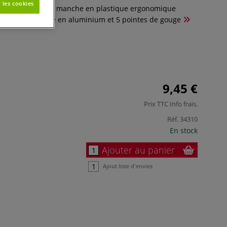
 les cookies
avure contient un manche en plastique ergonomique
 avec une virole en aluminium et 5 pointes de gouge
9,45 €
Prix TTC
Info frais
.
Réf.
34310
En stock
Ajouter au panier
Ajout liste d'envies