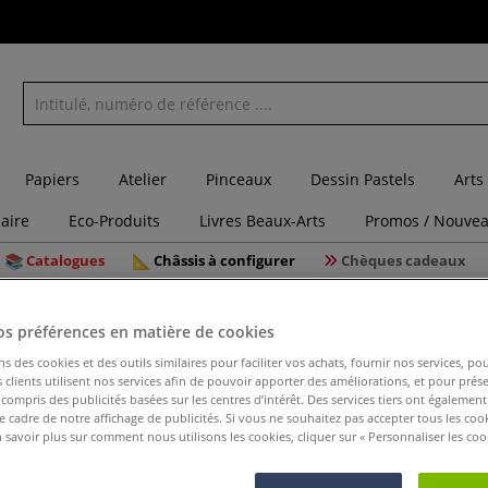
Papiers
Atelier
Pinceaux
Dessin Pastels
Arts
laire
Eco-Produits
Livres Beaux-Arts
Promos / Nouvea
Catalogues
Châssis à configurer
Chèques cadeaux
de 5 gouges linogravure Essdee
os préférences en matière de cookies
ns des cookies et des outils similaires pour faciliter vos achats, fournir nos services, 
clients utilisent nos services afin de pouvoir apporter des améliorations, et pour prés
y compris des publicités basées sur les centres d’intérêt. Des services tiers ont également
Set de 5 
le cadre de notre affichage de publicités. Si vous ne souhaitez pas accepter tous les coo
 savoir plus sur comment nous utilisons les cookies, cliquer sur « Personnaliser les cook