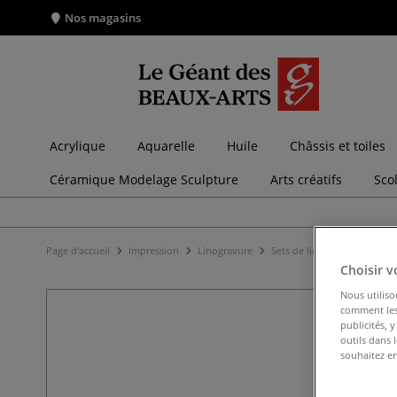
Nos magasins
Acrylique
Aquarelle
Huile
Châssis et toiles
Céramique Modelage Sculpture
Arts créatifs
Sco
Page d'accueil
Impression
Linogravure
Sets de linogravure
Set 
Choisir v
Nous utiliso
comment les 
publicités, 
outils dans 
souhaitez en