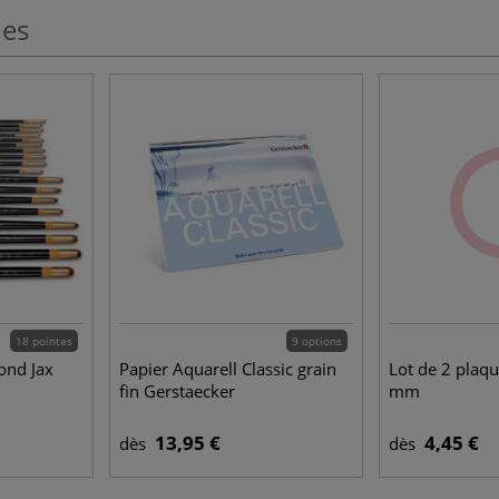
les
18 pointes
9 options
ond Jax
Papier Aquarell Classic grain
Lot de 2 plaqu
fin Gerstaecker
mm
13,95 €
4,45 €
dès
dès