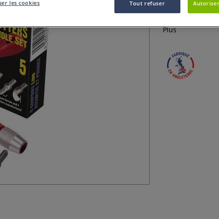
er les cookies
Tout refuser
Autoriser
Le set de linogr
rouge pour gouge
Plus