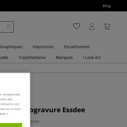
Blog
 Graphiques
Impression
Encadrement
utés
Clairefontaine
Marques
I Love Art
pour comprendre
enter des
 recours à ces
gouges linogravure Essdee
kies ou si vous
ies ».
0 Commentaires