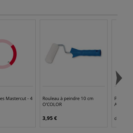
es Mastercut - 4
Rouleau à peindre 10 cm
Plaque à 
O'COLOR
Artist's 
3,95 €
2,7
dès