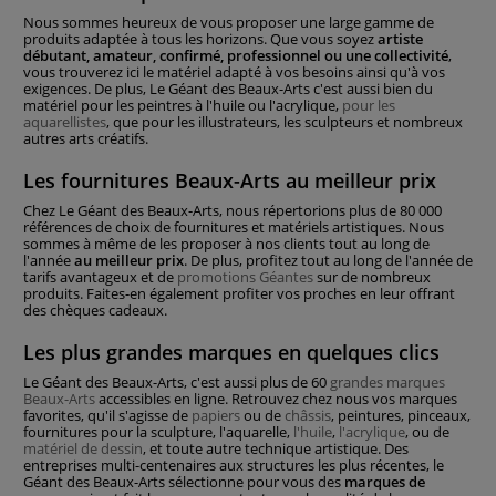
Nous sommes heureux de vous proposer une large gamme de
produits adaptée à tous les horizons. Que vous soyez
artiste
débutant, amateur, confirmé, professionnel ou une collectivité
,
vous trouverez ici le matériel adapté à vos besoins ainsi qu'à vos
exigences. De plus, Le Géant des Beaux-Arts c'est aussi bien du
matériel pour les peintres à l'huile ou l'acrylique,
pour les
aquarellistes
, que pour les illustrateurs, les sculpteurs et nombreux
autres arts créatifs.
Les fournitures Beaux-Arts au meilleur prix
Chez Le Géant des Beaux-Arts, nous répertorions plus de 80 000
références de choix de fournitures et matériels artistiques. Nous
sommes à même de les proposer à nos clients tout au long de
l'année
au meilleur prix
. De plus, profitez tout au long de l'année de
tarifs avantageux et de
promotions Géantes
sur de nombreux
produits. Faites-en également profiter vos proches en leur offrant
des chèques cadeaux.
Les plus grandes marques en quelques clics
Le Géant des Beaux-Arts, c'est aussi plus de 60
grandes marques
Beaux-Arts
accessibles en ligne. Retrouvez chez nous vos marques
favorites, qu'il s'agisse de
papiers
ou de
châssis
, peintures, pinceaux,
fournitures pour la sculpture, l'aquarelle,
l'huile
,
l'acrylique
, ou de
matériel de dessin
, et toute autre technique artistique. Des
entreprises multi-centenaires aux structures les plus récentes, le
Géant des Beaux-Arts sélectionne pour vous des
marques de