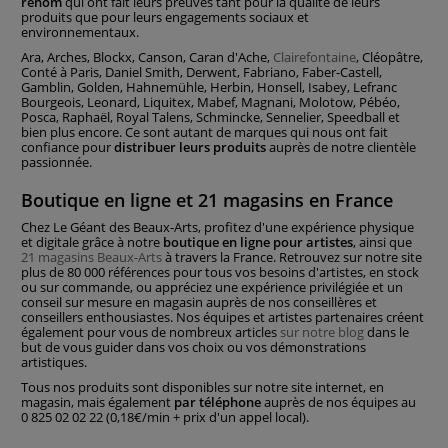
renom
qui ont fait leurs preuves tant pour la qualité de leurs
produits que pour leurs engagements sociaux et
environnementaux.
Ara, Arches, Blockx, Canson, Caran d'Ache,
Clairefontaine
, Cléopâtre,
Conté à Paris, Daniel Smith, Derwent, Fabriano, Faber-Castell,
Gamblin, Golden, Hahnemühle, Herbin, Honsell, Isabey, Lefranc
Bourgeois, Leonard, Liquitex, Mabef, Magnani, Molotow, Pébéo,
Posca, Raphaël, Royal Talens, Schmincke, Sennelier, Speedball et
bien plus encore. Ce sont autant de marques qui nous ont fait
confiance pour
distribuer leurs produits
auprès de notre clientèle
passionnée.
Boutique en ligne et 21 magasins en France
Chez Le Géant des Beaux-Arts, profitez d'une expérience physique
et digitale grâce à notre
boutique en ligne pour artistes
, ainsi que
21 magasins Beaux-Arts
à travers la France. Retrouvez sur notre site
plus de 80 000 références pour tous vos besoins d'artistes, en stock
ou sur commande, ou appréciez une expérience privilégiée et un
conseil sur mesure en magasin auprès de nos conseillères et
conseillers enthousiastes. Nos équipes et artistes partenaires créent
également pour vous de nombreux articles
sur notre blog
dans le
but de vous guider dans vos choix ou vos démonstrations
artistiques.
Tous nos produits sont disponibles sur notre site internet, en
magasin, mais également
par téléphone
auprès de nos équipes au
0 825 02 02 22 (0,18€/min + prix d'un appel local).